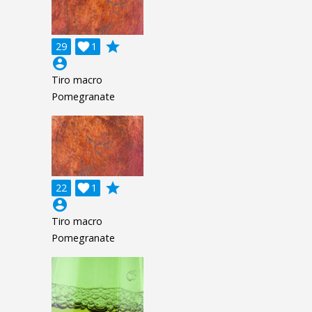
grade
29

1
account_circle
Tiro macro
Pomegranate
grade
22

1
account_circle
Tiro macro
Pomegranate