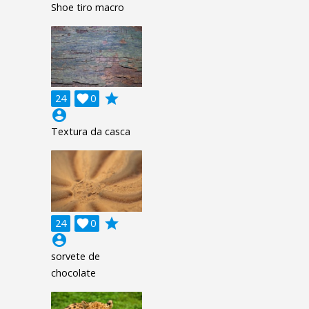
Shoe tiro macro
grade
24

0
account_circle
Textura da casca
grade
24

0
account_circle
sorvete de
chocolate