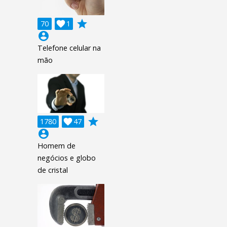
grade
70

1
account_circle
Telefone celular na
mão
grade
1780

47
account_circle
Homem de
negócios e globo
de cristal