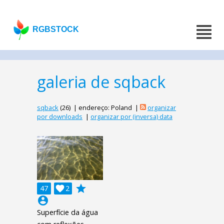
RGBSTOCK
galeria de sqback
sqback
(26) | endereço: Poland |
organizar
por downloads
|
organizar por (inversa) data
grade
47

2
account_circle
Superfície da água