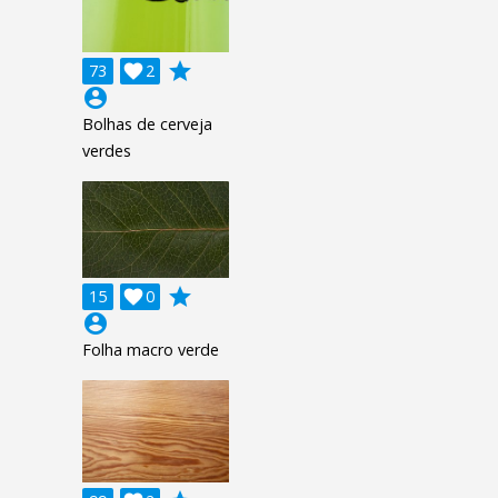
grade
73

2
account_circle
Bolhas de cerveja
verdes
grade
15

0
account_circle
Folha macro verde