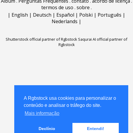
Álbum
.
Perguntas Frequentes
.
contato
.
acordo de licença
.
termos de uso
.
sobre
.
|
English
|
Deutsch
|
Español
|
Polski
|
Português
|
Nederlands
|
Shutterstock official partner of Rgbstock
Saqurai AI official partner of
Rgbstock
A Rgbstock usa cookies para personalizar o
conteúdo e analisar o tráfego do site.
Mais informação
Declínio
Entendi!