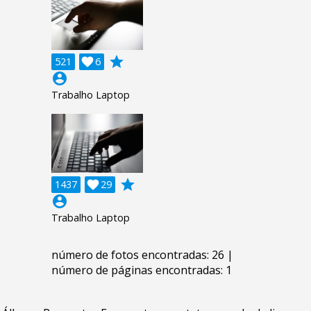
grade
521

6
account_circle
Trabalho Laptop
grade
1437

29
account_circle
Trabalho Laptop
número de fotos encontradas: 26 |
número de páginas encontradas: 1