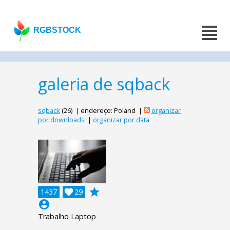
RGBSTOCK
galeria de sqback
sqback
(26) | endereço: Poland |
organizar
por downloads
|
organizar por data
grade
1437

29
account_circle
Trabalho Laptop