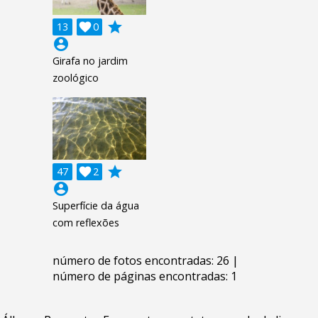
grade
13

0
account_circle
Girafa no jardim
zoológico
grade
47

2
account_circle
Superfície da água
com reflexões
número de fotos encontradas: 26 |
número de páginas encontradas: 1