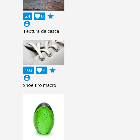
grade
24

0
account_circle
Textura da casca
grade
103

4
account_circle
Shoe tiro macro