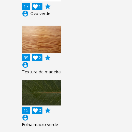
grade
17

1
account_circle
Ovo verde
grade
99

2
account_circle
Textura de madeira
grade
15

0
account_circle
Folha macro verde