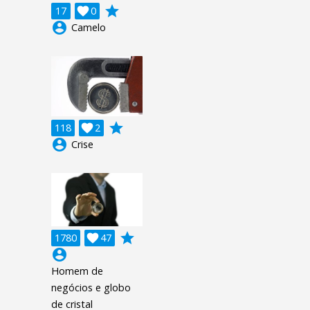
grade
17

0
account_circle
Camelo
grade
118

2
account_circle
Crise
grade
1780

47
account_circle
Homem de
negócios e globo
de cristal