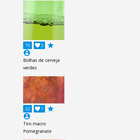
grade
73

2
account_circle
Bolhas de cerveja
verdes
grade
22

1
account_circle
Tiro macro
Pomegranate