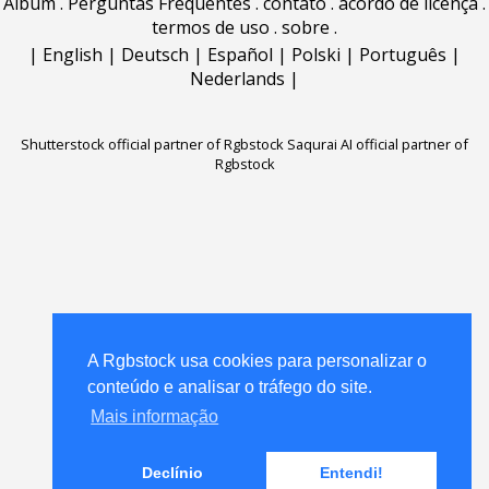
Álbum
.
Perguntas Frequentes
.
contato
.
acordo de licença
.
termos de uso
.
sobre
.
|
English
|
Deutsch
|
Español
|
Polski
|
Português
|
Nederlands
|
Shutterstock official partner of Rgbstock
Saqurai AI official partner of
Rgbstock
A Rgbstock usa cookies para personalizar o
conteúdo e analisar o tráfego do site.
Mais informação
Declínio
Entendi!