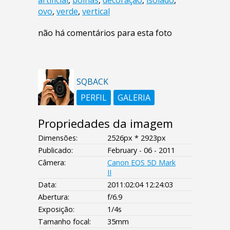
ovo
,
verde
,
vertical
não há comentários para esta foto
SQBACK
PERFIL
GALERIA
Propriedades da imagem
Dimensões:
2526px * 2923px
Publicado:
February - 06 - 2011
Câmera:
Canon EOS 5D Mark
II
Data:
2011:02:04 12:24:03
Abertura:
f/6.9
Exposição:
1/4s
Tamanho focal:
35mm