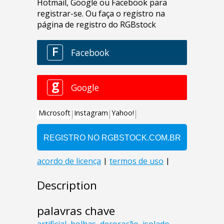
Description
palavras chave
artificial
,
bolhas
,
decoração
,
isolado
,