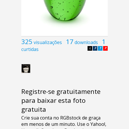
325
17
1
visualizações
downloads
curtidas
L
F
T
P
Registre-se gratuitamente
para baixar esta foto
gratuita