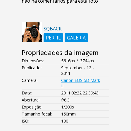
não há comentários para esta foto
SQBACK
PERFIL
GALERIA
Propriedades da imagem
Dimensões:
5616px * 3744px
Publicado:
September - 12 -
2011
Câmera:
Canon EOS 5D Mark
II
Data:
2011:02:22 22:39:43
Abertura:
f/8.3
Exposição:
1/200s
Tamanho focal:
150mm
ISO:
100