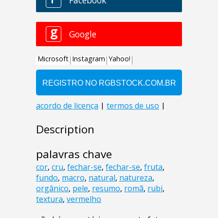
Description
palavras chave
cor
,
cru
,
fechar-se
,
fechar-se
,
fruta
,
fundo
,
macro
,
natural
,
natureza
,
orgânico
,
pele
,
resumo
,
romã
,
rubi
,
textura
,
vermelho