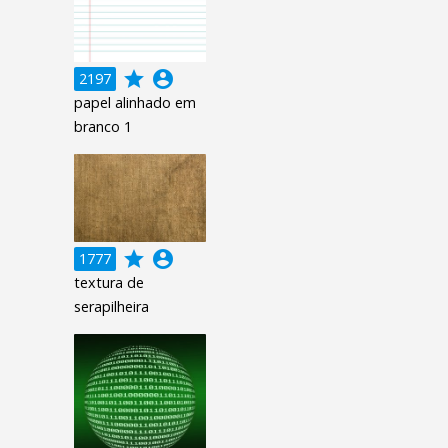
grade
account_circle
2197
papel alinhado em
branco 1
grade
account_circle
1777
textura de
serapilheira