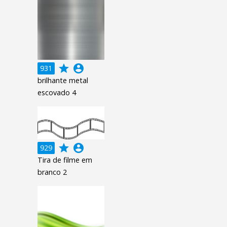
grade
account_circle
931
brilhante metal
escovado 4
grade
account_circle
929
Tira de filme em
branco 2