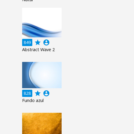
grade
account_circle
849
Abstract Wave 2
grade
account_circle
828
Fundo azul