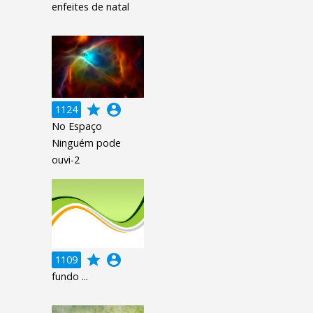
enfeites de natal
grade
account_circle
1124
No Espaço
Ninguém pode
ouvi-2
grade
account_circle
1109
fundo ...