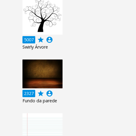
grade
account_circle
5007
Swirly Árvore
grade
account_circle
2327
Fundo da parede