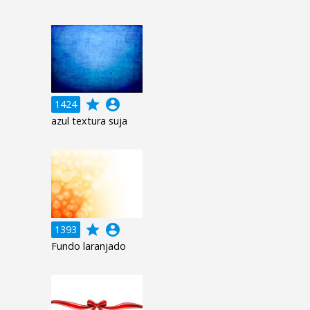
grade
account_circle
1424
azul textura suja
grade
account_circle
1393
Fundo laranjado