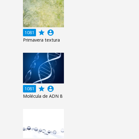
grade
account_circle
1081
Primavera textura
grade
account_circle
1081
Molécula de ADN 8