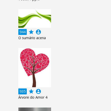
grade
account_circle
944
O sumário acena
grade
account_circle
935
Árvore do Amor 4