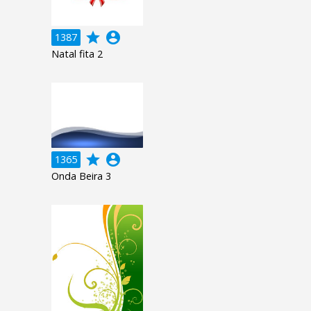
grade
account_circle
1387
Natal fita 2
grade
account_circle
1365
Onda Beira 3