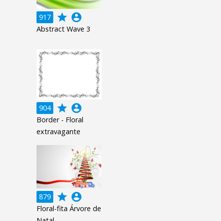
grade
account_circle
917
Abstract Wave 3
grade
account_circle
904
Border - Floral
extravagante
grade
account_circle
879
Floral-fita Árvore de
Natal