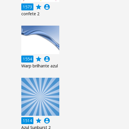
grade
account_circle
1573
confete 2
grade
account_circle
1554
Warp brilhante azul
grade
account_circle
1514
Azul Sunburst 2