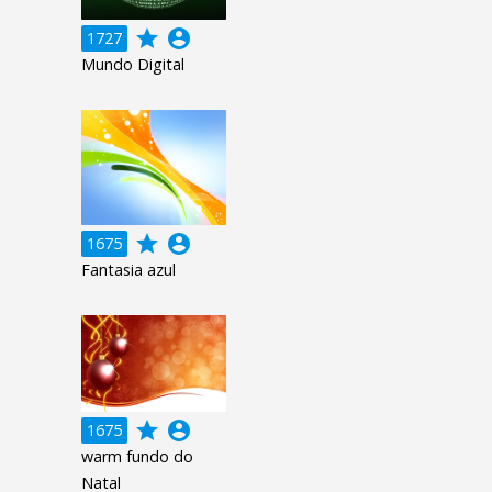
grade
account_circle
1727
Mundo Digital
grade
account_circle
1675
Fantasia azul
grade
account_circle
1675
warm fundo do
Natal