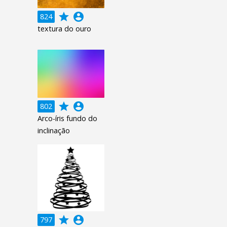
grade
account_circle
824
textura do ouro
grade
account_circle
802
Arco-íris fundo do
inclinação
grade
account_circle
797