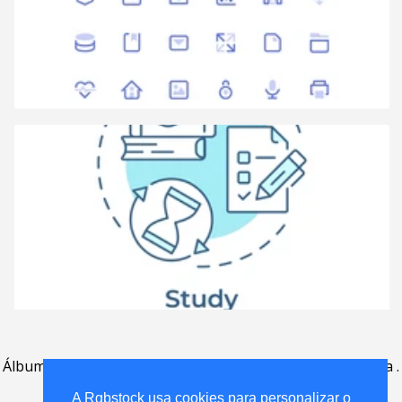
Álbum
.
Perguntas Frequentes
.
contato
.
acordo de licença
.
termos de uso
.
sobre
.
A Rgbstock usa cookies para personalizar o