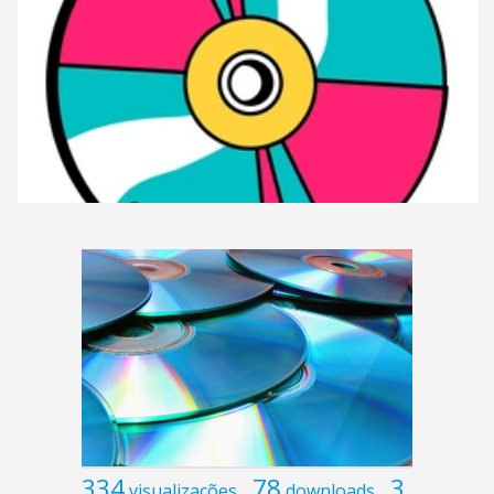
334
78
3
visualizações
downloads