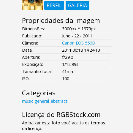
PERFIL
GALERIA
Propriedades da imagem
Dimensões:
3000px * 1979px
Publicado:
June - 22 - 2011
Câmera:
Canon EOS 550D
Data:
2011:06:18 14:24:13
Abertura:
f/29.0
Exposição:
1/12.99s
Tamanho focal:
41mm
ISO:
100
Categorias
music
general_abstract
Licença do RGBStock.com
Ao baixar esta foto você aceita os termos
da licença.