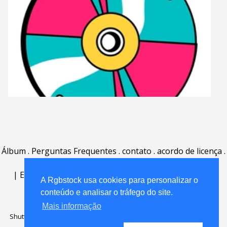
Álbum
.
Perguntas Frequentes
.
contato
.
acordo de licença
.
termos de uso
.
sobre
.
|
English
|
Deutsch
|
Español
|
Polski
|
Português
|
A Rgbstock usa cookies para personalizar o
Nederlands
|
conteúdo e analisar o tráfego do site.
Mais informação
Shutterstock official partner of Rgbstock
Saqurai AI official partner of
Rgbstock