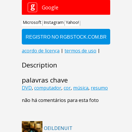
Description
palavras chave
DVD
,
computador
,
cor
,
música
,
resumo
não há comentários para esta foto
OEILDENUIT