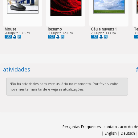
Mouse
Resumo
Céu e nuvens 1
Te
2000px * 1339px
1600px * 1200px
2000px * 1339px
38
482
192
152
1
atividades
Não há atividades para este usuário no momento. Por favor, volte
novamente mais tarde e veja as atualizações.
Perguntas Frequentes
.
contato
.
acordo de
|
English
|
Deutsch