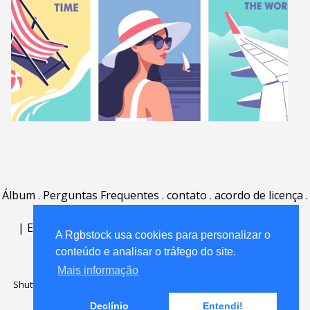
Álbum
.
Perguntas Frequentes
.
contato
.
acordo de licença
.
termos de uso
.
sobre
.
|
English
|
Deutsch
|
Español
|
Polski
|
Português
|
A Rgbstock usa cookies para personalizar o
Nederlands
|
conteúdo e analisar o tráfego do site.
Mais informação
Shutterstock official partner of Rgbstock
Saqurai AI official partner of
Rgbstock
Declínio
Entendi!