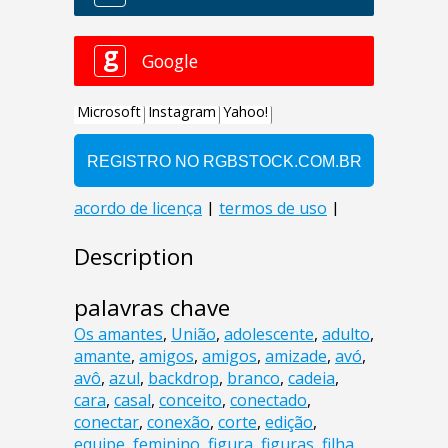
Description
palavras chave
Os amantes
,
União
,
adolescente
,
adulto
,
amante
,
amigos
,
amigos
,
amizade
,
avó
,
avô
,
azul
,
backdrop
,
branco
,
cadeia
,
cara
,
casal
,
conceito
,
conectado
,
conectar
,
conexão
,
corte
,
edição
,
equipe
,
feminino
,
figura
,
figuras
,
filha
,