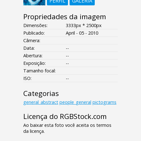
PERFIL
GALERIA
Propriedades da imagem
Dimensões:
3333px * 2500px
Publicado:
April - 05 - 2010
Câmera:
Data:
--
Abertura:
--
Exposição:
--
Tamanho focal:
ISO:
--
Categorias
general_abstract
people_general
pictograms
Licença do RGBStock.com
Ao baixar esta foto você aceita os termos
da licença.