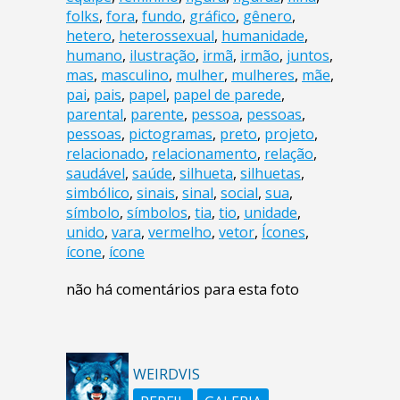
folks
,
fora
,
fundo
,
gráfico
,
gênero
,
hetero
,
heterossexual
,
humanidade
,
humano
,
ilustração
,
irmã
,
irmão
,
juntos
,
mas
,
masculino
,
mulher
,
mulheres
,
mãe
,
pai
,
pais
,
papel
,
papel de parede
,
parental
,
parente
,
pessoa
,
pessoas
,
pessoas
,
pictogramas
,
preto
,
projeto
,
relacionado
,
relacionamento
,
relação
,
saudável
,
saúde
,
silhueta
,
silhuetas
,
simbólico
,
sinais
,
sinal
,
social
,
sua
,
símbolo
,
símbolos
,
tia
,
tio
,
unidade
,
unido
,
vara
,
vermelho
,
vetor
,
Ícones
,
ícone
,
ícone
não há comentários para esta foto
WEIRDVIS