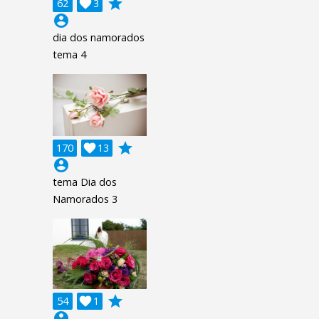
grade
62

3
account_circle
dia dos namorados
tema 4
grade
170

13
account_circle
tema Dia dos
Namorados 3
grade
54

1
account_circle