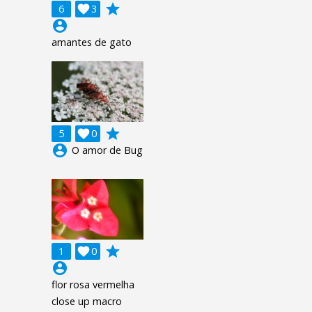
grade
6

3
account_circle
amantes de gato
grade
5

0
account_circle
O amor de Bug
grade
1

0
account_circle
flor rosa vermelha
close up macro