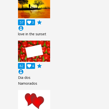
grade
57

3
account_circle
love in the sunset
grade
82

4
account_circle
Dia dos
Namorados