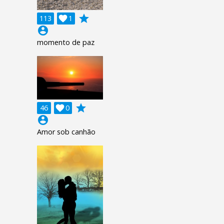
grade
113

1
account_circle
momento de paz
grade
46

0
account_circle
Amor sob canhão