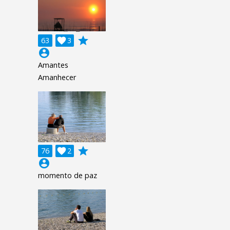
grade
63

3
account_circle
Amantes
Amanhecer
grade
76

2
account_circle
momento de paz