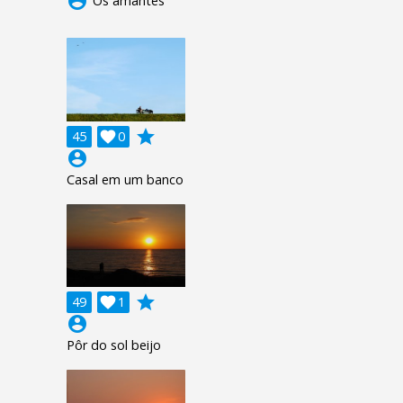
account_circle
Os amantes
grade
45

0
account_circle
Casal em um banco
grade
49

1
account_circle
Pôr do sol beijo