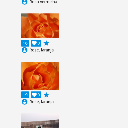
account_circle
Rosa vermelha
grade
16

0
account_circle
Rose, laranja
grade
19

0
account_circle
Rose, laranja