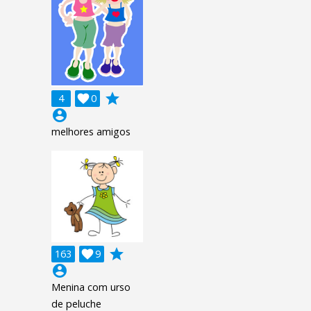
grade
4

0
account_circle
melhores amigos
grade
163

9
account_circle
Menina com urso
de peluche