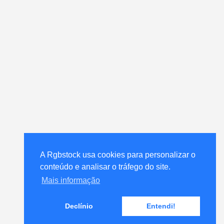
A Rgbstock usa cookies para personalizar o
A Rgbstock usa cookies para personalizar o
conteúdo e analisar o tráfego do site.
conteúdo e analisar o tráfego do site.
Mais informação
Mais informação
Declínio
Declínio
Entendi!
Entendi!