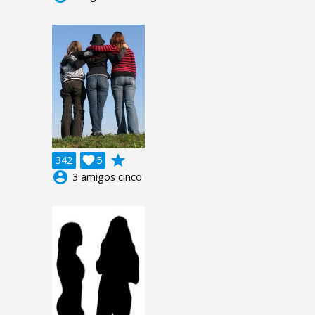
grade
342

5
account_circle
3 amigos cinco