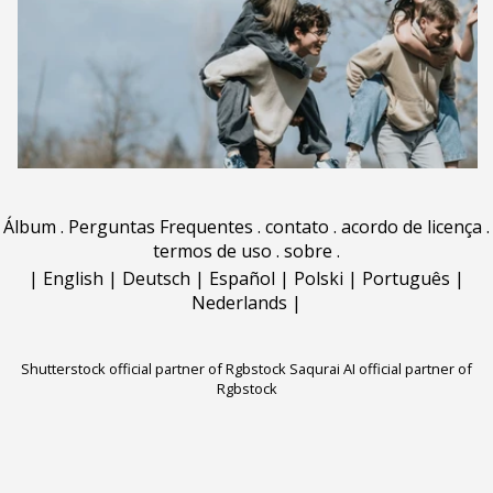
Álbum
.
Perguntas Frequentes
.
contato
.
acordo de licença
.
termos de uso
.
sobre
.
|
English
|
Deutsch
|
Español
|
Polski
|
Português
|
Nederlands
|
Shutterstock official partner of Rgbstock
Saqurai AI official partner of
Rgbstock