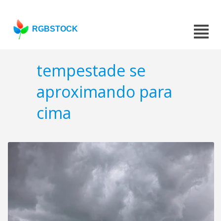
RGBSTOCK
tempestade se
aproximando para
cima