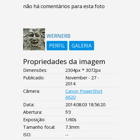
não há comentários para esta foto
WERNERB
PERFIL
GALERIA
Propriedades da imagem
Dimensões:
2304px * 3072px
Publicado:
November - 27 -
2014
Câmera:
Canon PowerShot
A620
Data:
2014:08:03 18:56:20
Abertura:
f/3
Exposição:
1/60s
Tamanho focal:
7.3mm
ISO:
--