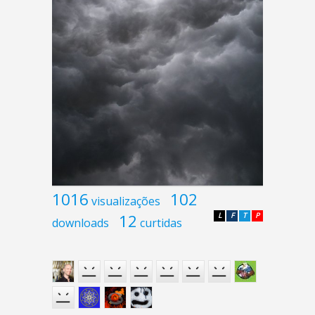
1016
102
visualizações
12
L
F
T
P
downloads
curtidas