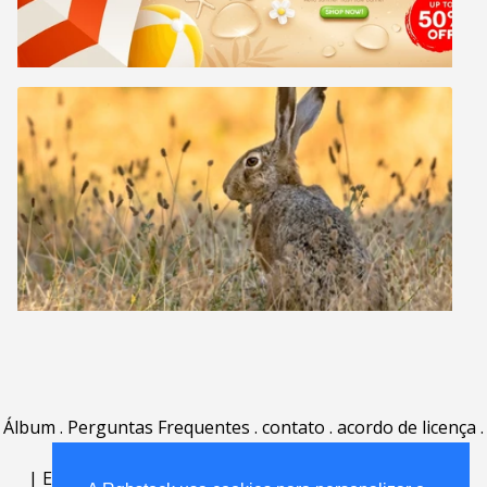
Álbum
.
Perguntas Frequentes
.
contato
.
acordo de licença
.
termos de uso
.
sobre
.
|
English
|
Deutsch
|
Español
|
Polski
|
Português
|