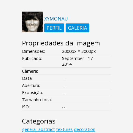
XYMONAU
PERFIL
GALERIA
Propriedades da imagem
Dimensões:
2000px * 3000px
Publicado:
September - 17 -
2014
Câmera:
Data:
--
Abertura:
--
Exposição:
--
Tamanho focal:
ISO:
--
Categorias
general_abstract
textures
decoration