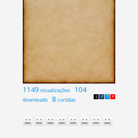
1149
104
visualizações
8
L
F
T
P
downloads
curtidas