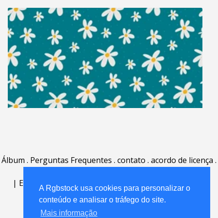
Álbum
.
Perguntas Frequentes
.
contato
.
acordo de licença
.
termos de uso
.
sobre
.
|
English
|
Deutsch
|
Español
|
Polski
|
Português
|
A Rgbstock usa cookies para personalizar o
Nederlands
|
conteúdo e analisar o tráfego do site.
Mais informação