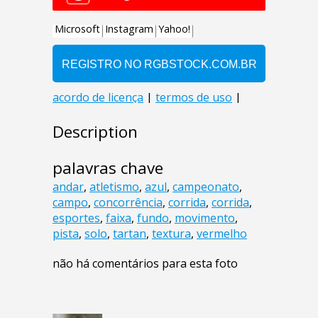
Description
palavras chave
andar
,
atletismo
,
azul
,
campeonato
,
campo
,
concorrência
,
corrida
,
corrida
,
esportes
,
faixa
,
fundo
,
movimento
,
pista
,
solo
,
tartan
,
textura
,
vermelho
não há comentários para esta foto