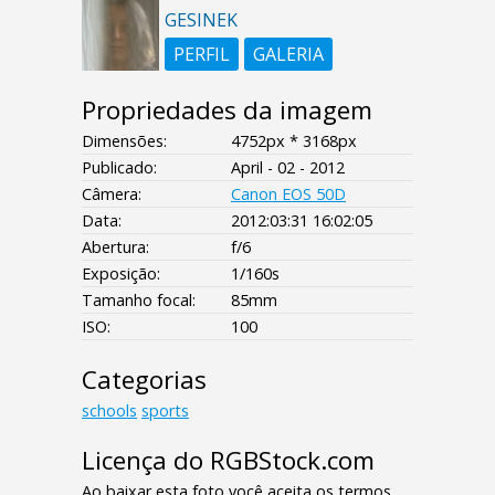
GESINEK
PERFIL
GALERIA
Propriedades da imagem
Dimensões:
4752px * 3168px
Publicado:
April - 02 - 2012
Câmera:
Canon EOS 50D
Data:
2012:03:31 16:02:05
Abertura:
f/6
Exposição:
1/160s
Tamanho focal:
85mm
ISO:
100
Categorias
schools
sports
Licença do RGBStock.com
Ao baixar esta foto você aceita os termos