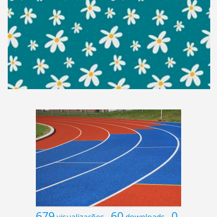
679
60
0
visualizações
downloads