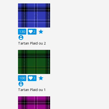
grade
130

2
account_circle
Tartan Plaid ou 2
grade
100

3
account_circle
Tartan Plaid ou 1