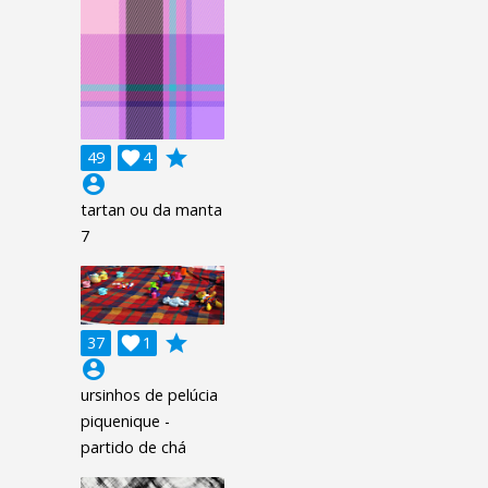
grade
49

4
account_circle
tartan ou da manta
7
grade
37

1
account_circle
ursinhos de pelúcia
piquenique -
partido de chá