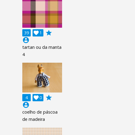
grade
39

1
account_circle
tartan ou da manta
4
grade
4

0
account_circle
coelho de páscoa
de madeira