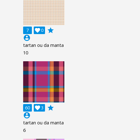
grade
7

0
account_circle
tartan ou da manta
10
grade
60

3
account_circle
tartan ou da manta
6