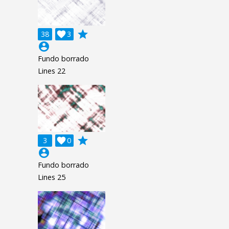
grade
38

3
account_circle
Fundo borrado
Lines 22
grade
3

0
account_circle
Fundo borrado
Lines 25