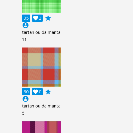
grade
35

2
account_circle
tartan ou da manta
11
grade
30

0
account_circle
tartan ou da manta
5