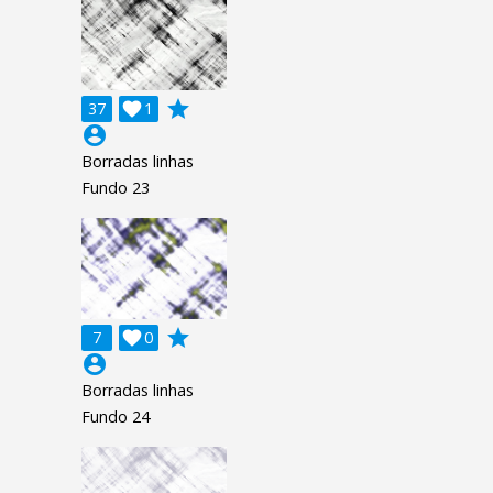
grade
37

1
account_circle
Borradas linhas
Fundo 23
grade
7

0
account_circle
Borradas linhas
Fundo 24