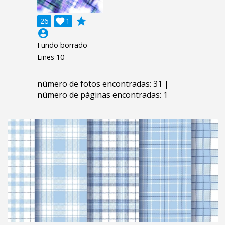
grade
26

1
account_circle
Fundo borrado
Lines 10
número de fotos encontradas: 31 |
número de páginas encontradas: 1