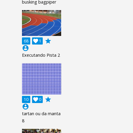
busking bagpiper
grade
68

1
account_circle
Executando Pista 2
grade
10

0
account_circle
tartan ou da manta
8