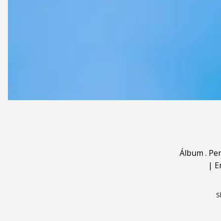
Álbum
.
Pe
|
E
S