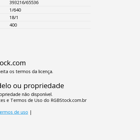
393216/65536
1/640
18/1
400
tock.com
eita os termos da licença.
elo ou propriedade
priedade não disponível.
tes e Termos de Uso do RGBStock.com.br
termos de uso
|