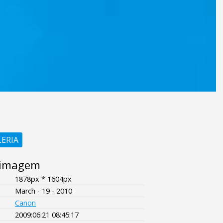
LERIA
 imagem
1878px * 1604px
March - 19 - 2010
Canon
2009:06:21 08:45:17