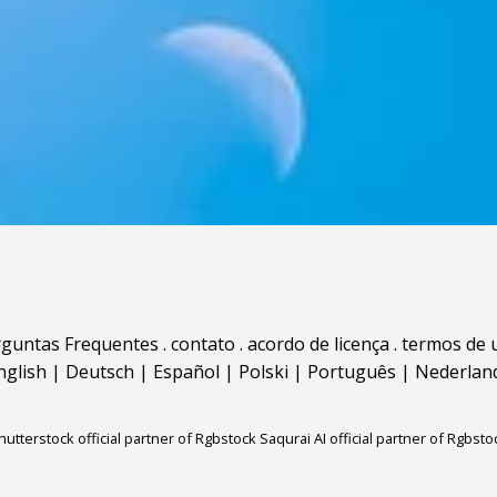
rguntas Frequentes
.
contato
.
acordo de licença
.
termos de 
nglish
|
Deutsch
|
Español
|
Polski
|
Português
|
Nederlan
hutterstock official partner of Rgbstock
Saqurai AI official partner of Rgbsto