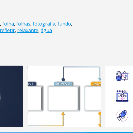
,
folha
,
folhas
,
fotografia
,
fundo
,
refletir
,
relaxante
,
água