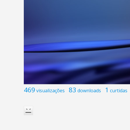
469
83
1
visualizações
downloads
curtidas