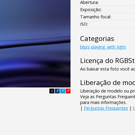
Abertura:
Exposição:
Tamanho focal:
ISO:
Categorias
blurs
playing_with_light
Licença do RGBS
Ao baixar esta foto você ac
Liberação de mod
Liberação de modelo ou pro
L
F
T
P
Veja as Perguntas Frequen
para mais informações.
|
Perguntas Frequentes
|