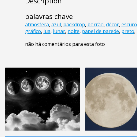
Description
palavras chave
atmosfera
,
azul
,
backdrop
,
borrão
,
décor
,
escuro
gráfico
,
lua
,
lunar
,
noite
,
papel de parede
,
preto
,
não há comentários para esta foto