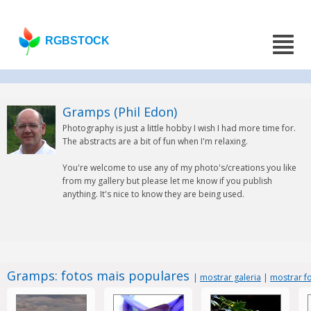
RGBSTOCK
Gramps (Phil Edon)
Photography is just a little hobby I wish I had more time for.
The abstracts are a bit of fun when I'm relaxing.
You're welcome to use any of my photo's/creations you like
from my gallery but please let me know if you publish
anything. It's nice to know they are being used.
Gramps: fotos mais populares
|
mostrar galeria
|
mostrar fo