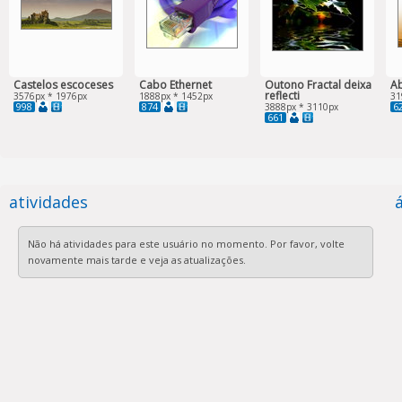
Castelos escoceses
Cabo Ethernet
Outono Fractal deixa
Ab
reflecti
3576px * 1976px
1888px * 1452px
31
998
874
6
3888px * 3110px
661
atividades
Não há atividades para este usuário no momento. Por favor, volte
novamente mais tarde e veja as atualizações.