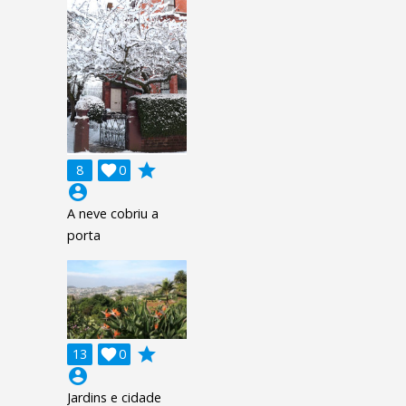
grade
8

0
account_circle
A neve cobriu a
porta
grade
13

0
account_circle
Jardins e cidade