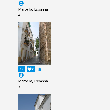
account_circle
Marbella, Espanha
4
grade
12

0
account_circle
Marbella, Espanha
3