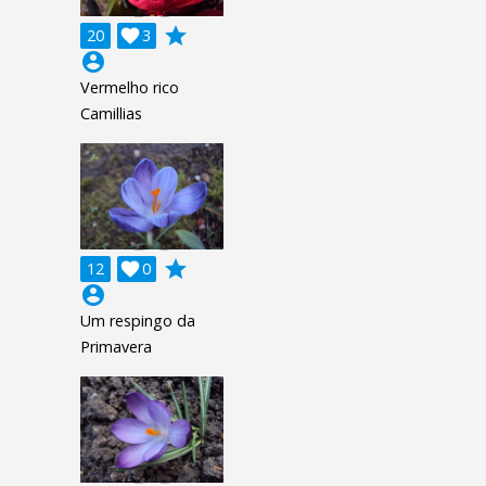
grade
20

3
account_circle
Vermelho rico
Camillias
grade
12

0
account_circle
Um respingo da
Primavera