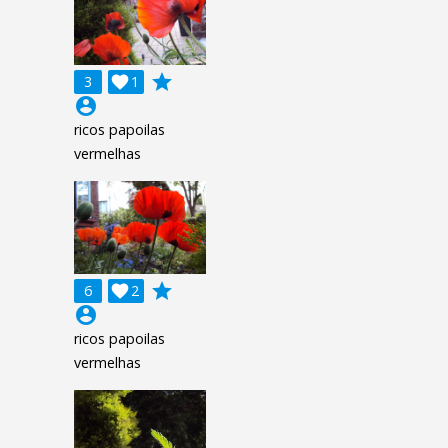
grade
3

1
account_circle
ricos papoilas
vermelhas
grade
6

2
account_circle
ricos papoilas
vermelhas