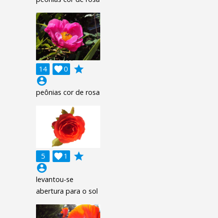
grade
14

0
account_circle
peônias cor de rosa
grade
5

1
account_circle
levantou-se
abertura para o sol