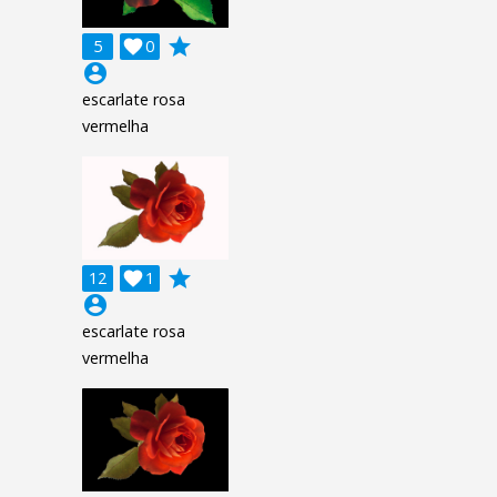
grade
5

0
account_circle
escarlate rosa
vermelha
grade
12

1
account_circle
escarlate rosa
vermelha