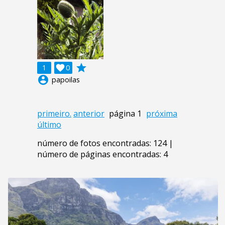
grade
1

0
account_circle
papoilas
primeiro.
anterior
página 1
próxima
último
número de fotos encontradas: 124 |
número de páginas encontradas: 4