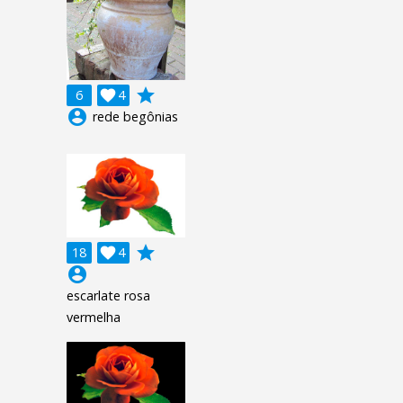
grade
6

4
account_circle
rede begônias
grade
18

4
account_circle
escarlate rosa
vermelha