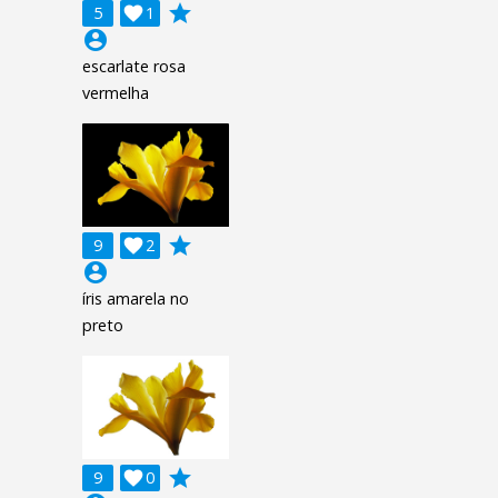
grade
5

1
account_circle
escarlate rosa
vermelha
grade
9

2
account_circle
íris amarela no
preto
grade
9

0