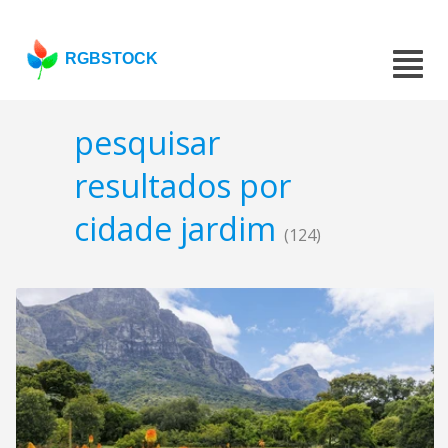
RGBSTOCK
pesquisar
resultados por
cidade jardim
(124)