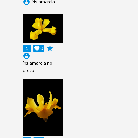
account_circle
íris amarela
grade
5

0
account_circle
íris amarela no
preto