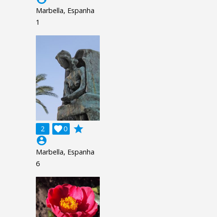
Marbella, Espanha
1
grade
2

0
account_circle
Marbella, Espanha
6