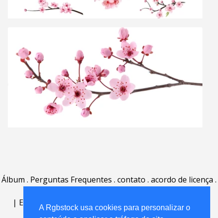
Álbum
.
Perguntas Frequentes
.
contato
.
acordo de licença
.
termos de uso
.
sobre
.
|
English
|
Deutsch
|
Español
|
Polski
|
Português
|
A Rgbstock usa cookies para personalizar o
Nederlands
|