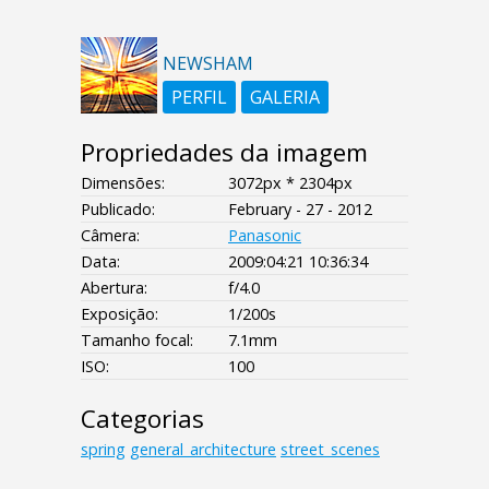
NEWSHAM
PERFIL
GALERIA
Propriedades da imagem
Dimensões:
3072px * 2304px
Publicado:
February - 27 - 2012
Câmera:
Panasonic
Data:
2009:04:21 10:36:34
Abertura:
f/4.0
Exposição:
1/200s
Tamanho focal:
7.1mm
ISO:
100
Categorias
spring
general_architecture
street_scenes