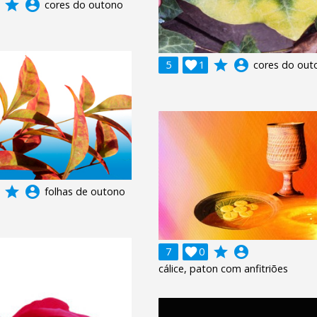
grade
account_circle
cores do outono
grade
account_circle
5

1
cores do out
grade
account_circle
folhas de outono
grade
account_circle
7

0
cálice, paton com anfitriões