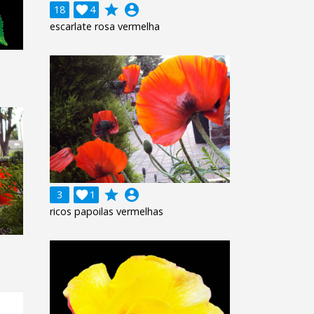
grade
account_circle
18

4
escarlate rosa vermelha
grade
account_circle
3

1
ricos papoilas vermelhas