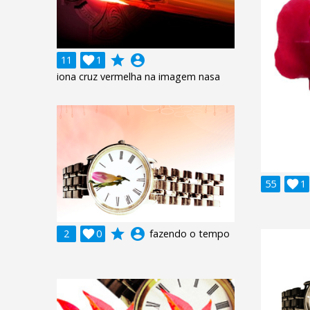
grade
account_circle
11

1
iona cruz vermelha na imagem nasa
55

1
grade
account_circle
2

0
fazendo o tempo