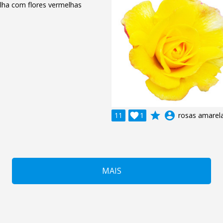
lha com flores vermelhas
grade
account_circle
11

1
rosas amarel
MAIS