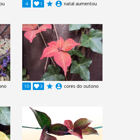
grade
account_circle
ou
4

1
natal aumentou
grade
account_circle
ono
10

3
cores do outono