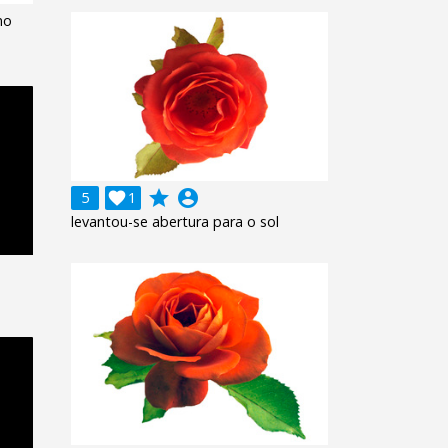
no
grade
account_circle
5

1
levantou-se abertura para o sol