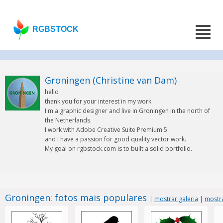
RGBSTOCK
Groningen (Christine van Dam)
hello
thank you for your interest in my work
I'm a graphic designer and live in Groningen in the north of
the Netherlands.
I work with Adobe Creative Suite Premium 5
and I have a passion for good quality vector work.
My goal on rgbstock.com is to built a solid portfolio.
Groningen: fotos mais populares
|
mostrar galeria
|
mostra