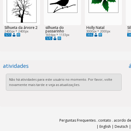
Silhueta da árvore 2
silhueta do
Holly Natal
Si
passarinho
2400px * 2400px
3000px * 2000px
21
577
396
3
1694px * 1133px
570
atividades
Não há atividades para este usuário no momento. Por favor, volte
novamente mais tarde e veja as atualizações.
Perguntas Frequentes
.
contato
.
acordo de
|
English
|
Deutsch