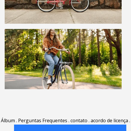
Álbum
.
Perguntas Frequentes
.
contato
.
acordo de licença
.
termos de uso
.
sobre
.