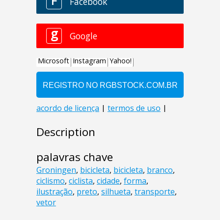
Description
palavras chave
Groningen
,
bicicleta
,
bicicleta
,
branco
,
ciclismo
,
ciclista
,
cidade
,
forma
,
ilustração
,
preto
,
silhueta
,
transporte
,
vetor