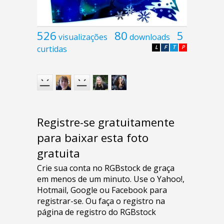
526
80
5
visualizações
downloads
curtidas
L
F
T
P
Registre-se gratuitamente
para baixar esta foto
gratuita