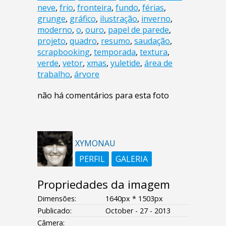
neve
,
frio
,
fronteira
,
fundo
,
férias
,
grunge
,
gráfico
,
ilustração
,
inverno
,
moderno
,
o
,
ouro
,
papel de parede
,
projeto
,
quadro
,
resumo
,
saudação
,
scrapbooking
,
temporada
,
textura
,
verde
,
vetor
,
xmas
,
yuletide
,
área de
trabalho
,
árvore
não há comentários para esta foto
XYMONAU
PERFIL
GALERIA
Propriedades da imagem
Dimensões:
1640px * 1503px
Publicado:
October - 27 - 2013
Câmera: