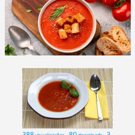
388
80
3
visualizações
downloads