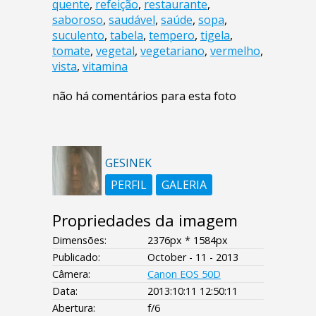
quente
,
refeição
,
restaurante
,
saboroso
,
saudável
,
saúde
,
sopa
,
suculento
,
tabela
,
tempero
,
tigela
,
tomate
,
vegetal
,
vegetariano
,
vermelho
,
vista
,
vitamina
não há comentários para esta foto
GESINEK
PERFIL
GALERIA
Propriedades da imagem
Dimensões:
2376px * 1584px
Publicado:
October - 11 - 2013
Câmera:
Canon EOS 50D
Data:
2013:10:11 12:50:11
Abertura:
f/6