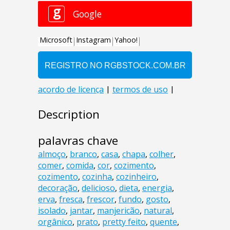
Description
palavras chave
almoço
,
branco
,
casa
,
chapa
,
colher
,
comer
,
comida
,
cor
,
cozimento
,
cozimento
,
cozinha
,
cozinheiro
,
decoração
,
delicioso
,
dieta
,
energia
,
erva
,
fresca
,
frescor
,
fundo
,
gosto
,
isolado
,
jantar
,
manjericão
,
natural
,
orgânico
,
prato
,
pretty feito
,
quente
,