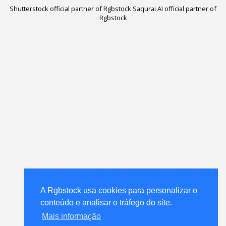
Shutterstock official partner of Rgbstock
Saqurai AI official partner of
Rgbstock
A Rgbstock usa cookies para personalizar o
A Rgbstock usa cookies para personalizar o
conteúdo e analisar o tráfego do site.
conteúdo e analisar o tráfego do site.
Mais informação
Mais informação