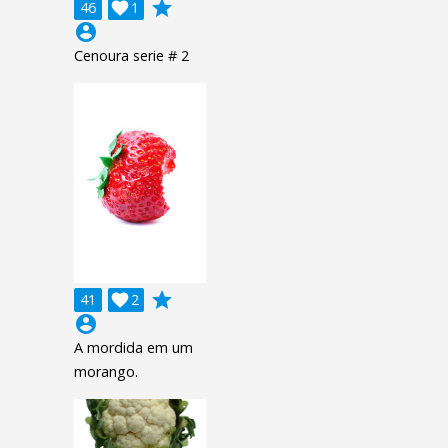
grade
46

1
account_circle
Cenoura serie # 2
grade
41

2
account_circle
A mordida em um
morango.