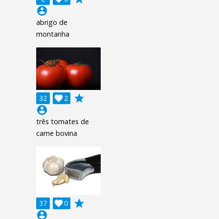
account_circle
abrigo de
montanha
grade
32

2
account_circle
três tomates de
carne bovina
grade
37

0
account_circle