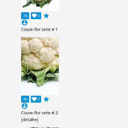
grade
38

0
account_circle
Couve-flor serie # 1
grade
40

0
account_circle
Couve-flor serie # 2
(detalhe)