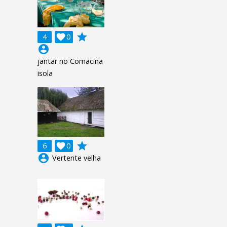
grade
4

0
account_circle
jantar no Comacina
isola
grade
6

0
account_circle
Vertente velha