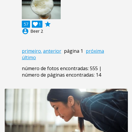
grade
57

1
account_circle
Beer 2
primeiro.
anterior
página 1
próxima
último
número de fotos encontradas: 555 |
número de páginas encontradas: 14