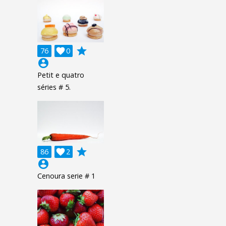
grade
76

0
account_circle
Petit e quatro
séries # 5.
grade
86

2
account_circle
Cenoura serie # 1