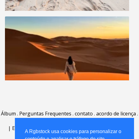
Álbum
.
Perguntas Frequentes
.
contato
.
acordo de licença
.
termos de uso
.
sobre
.
|
English
|
Deutsch
|
Español
|
Polski
|
Português
|
A Rgbstock usa cookies para personalizar o
Nederlands
|
conteúdo e analisar o tráfego do site.