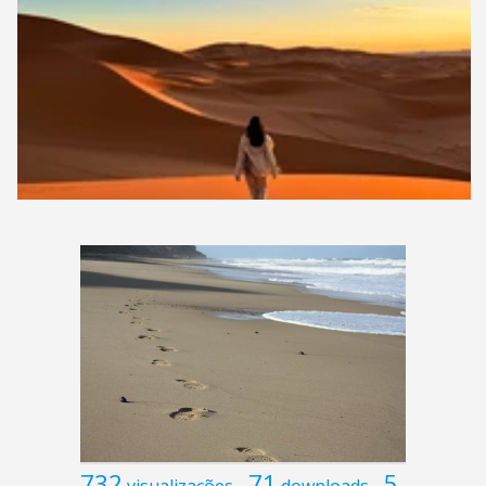
732
71
5
visualizações
downloads