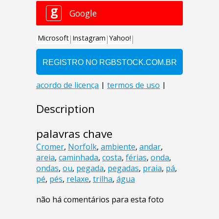
Description
palavras chave
Cromer
,
Norfolk
,
ambiente
,
andar
,
areia
,
caminhada
,
costa
,
férias
,
onda
,
ondas
,
ou
,
pegada
,
pegadas
,
praia
,
pá
,
pé
,
pés
,
relaxe
,
trilha
,
água
não há comentários para esta foto