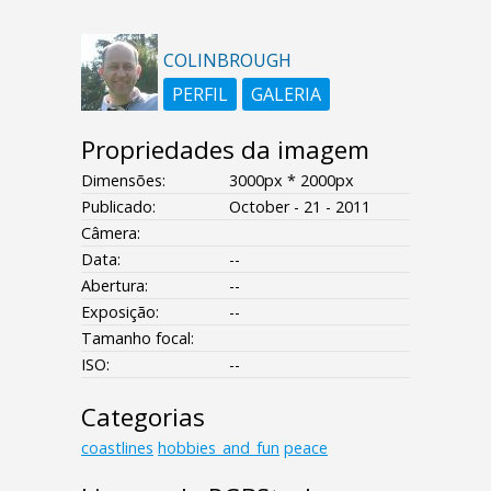
COLINBROUGH
PERFIL
GALERIA
Propriedades da imagem
Dimensões:
3000px * 2000px
Publicado:
October - 21 - 2011
Câmera:
Data:
--
Abertura:
--
Exposição:
--
Tamanho focal:
ISO:
--
Categorias
coastlines
hobbies_and_fun
peace