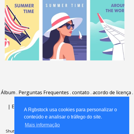
Álbum
.
Perguntas Frequentes
.
contato
.
acordo de licença
.
termos de uso
.
sobre
.
|
English
|
Deutsch
|
Español
|
Polski
|
Português
|
A Rgbstock usa cookies para personalizar o
Nederlands
|
conteúdo e analisar o tráfego do site.
Mais informação
Shutterstock official partner of Rgbstock
Saqurai AI official partner of