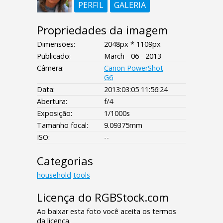
PERFIL
GALERIA
Propriedades da imagem
Dimensões:
2048px * 1109px
Publicado:
March - 06 - 2013
Câmera:
Canon PowerShot
G6
Data:
2013:03:05 11:56:24
Abertura:
f/4
Exposição:
1/1000s
Tamanho focal:
9.09375mm
ISO:
--
Categorias
household
tools
Licença do RGBStock.com
Ao baixar esta foto você aceita os termos
da licença.