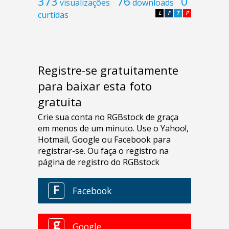
373
76
0
visualizações
downloads
curtidas
L
F
T
P
Registre-se gratuitamente
para baixar esta foto
gratuita