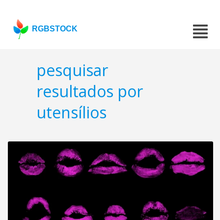
RGBSTOCK
pesquisar
resultados por
utensílios