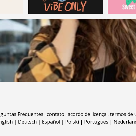
rguntas Frequentes
.
contato
.
acordo de licença
.
termos de 
nglish
|
Deutsch
|
Español
|
Polski
|
Português
|
Nederlan