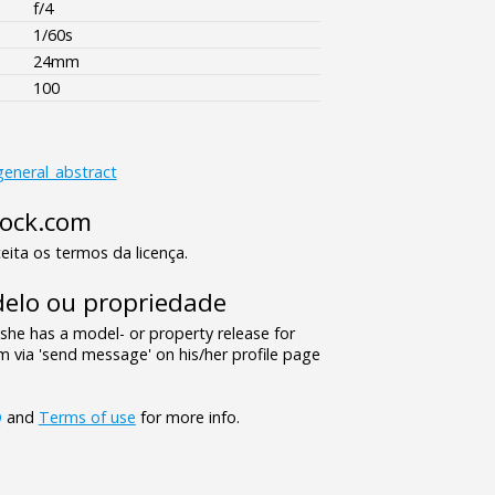
f/4
1/60s
24mm
100
general_abstract
tock.com
eita os termos da licença.
elo ou propriedade
/she has a model- or property release for
 via 'send message' on his/her profile page
Q
and
Terms of use
for more info.