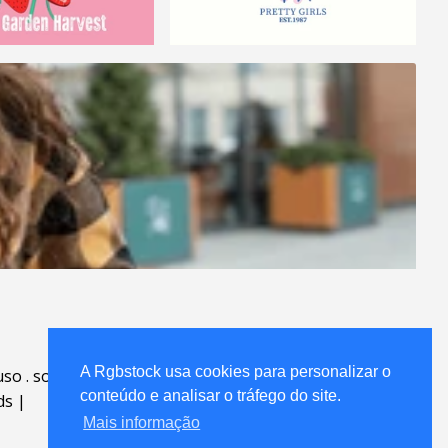
A Rgbstock usa cookies para personalizar o
uso
.
sobre
.
conteúdo e analisar o tráfego do site.
ds
|
Mais informação