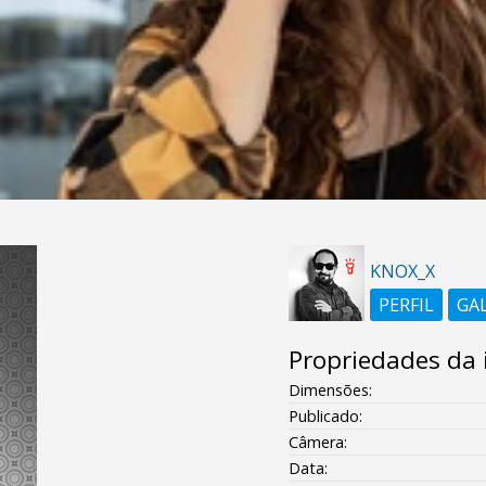
KNOX_X
PERFIL
GA
Propriedades da
Dimensões:
Publicado:
Câmera:
Data: