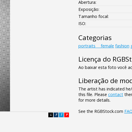
Abertura:
Exposição:
Tamanho focal:
ISO:
Categorias
portraits___female
fashion
Licença do RGBS
Ao baixar esta foto você ac
Liberação de mod
The artist has indicated he
this file. Please
contact
them
for more details.
See the RGBStock.com
FA
L
F
T
P