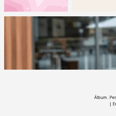
Álbum
.
Pe
|
E