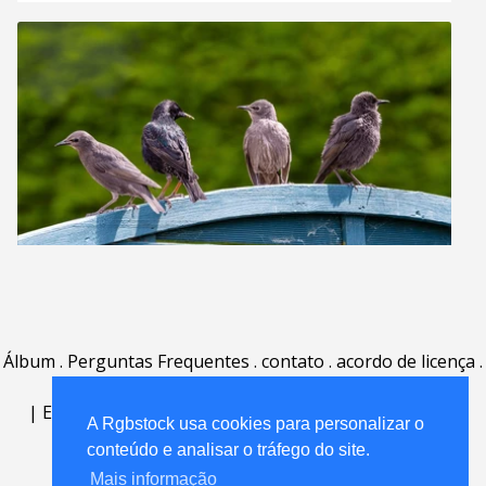
Álbum
.
Perguntas Frequentes
.
contato
.
acordo de licença
.
termos de uso
.
sobre
.
|
English
|
Deutsch
|
Español
|
Polski
|
Português
|
A Rgbstock usa cookies para personalizar o
Nederlands
|
conteúdo e analisar o tráfego do site.
Mais informação