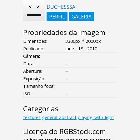
DUCHESSSA
PERFIL
GALERIA
Propriedades da imagem
Dimensões:
3300px * 2000px
Publicado:
June - 18 - 2010
Câmera:
Data:
--
Abertura:
--
Exposição:
--
Tamanho focal:
ISO:
--
Categorias
textures
general_abstract
playing_with_light
Licença do RGBStock.com