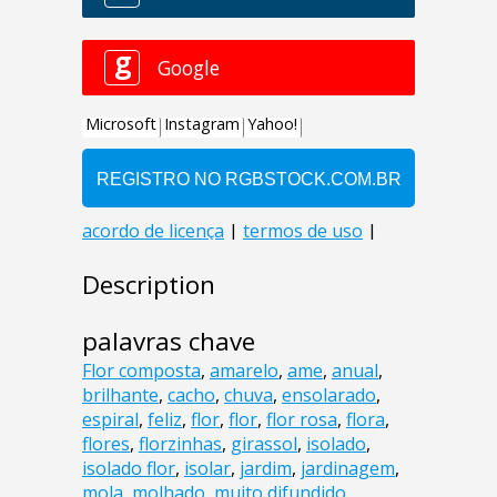
Description
palavras chave
Flor composta
,
amarelo
,
ame
,
anual
,
brilhante
,
cacho
,
chuva
,
ensolarado
,
espiral
,
feliz
,
flor
,
flor
,
flor rosa
,
flora
,
flores
,
florzinhas
,
girassol
,
isolado
,
isolado flor
,
isolar
,
jardim
,
jardinagem
,
mola
,
molhado
,
muito difundido
,