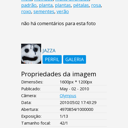
padrão
,
planta
,
plantas
,
pétalas
,
rosa
,
roxo
,
sementes
,
verão
não há comentários para esta foto
JAZZA
PERFIL
GALERIA
Propriedades da imagem
Dimensões:
1600px * 1200px
Publicado:
May - 02 - 2010
Câmera:
Olympus
Data:
2010:05:02 17:43:29
Abertura:
4970854/1000000
Exposição:
1/13
Tamanho focal:
42/1