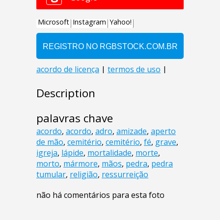
Description
palavras chave
acordo
,
acordo
,
adro
,
amizade
,
aperto
de mão
,
cemitério
,
cemitério
,
fé
,
grave
,
igreja
,
lápide
,
mortalidade
,
morte
,
morto
,
mármore
,
mãos
,
pedra
,
pedra
tumular
,
religião
,
ressurreição
não há comentários para esta foto