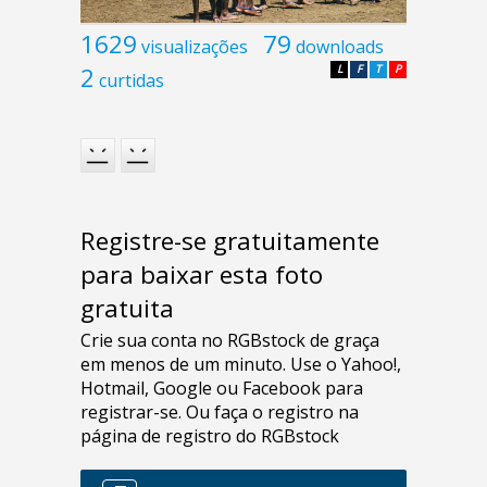
1629
79
visualizações
downloads
2
L
F
T
P
curtidas
Registre-se gratuitamente
para baixar esta foto
gratuita