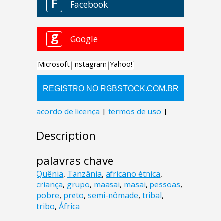
Description
palavras chave
Quênia
,
Tanzânia
,
africano étnica
,
criança
,
grupo
,
maasai
,
masai
,
pessoas
,
pobre
,
preto
,
semi-nômade
,
tribal
,
tribo
,
África