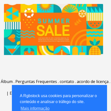
Álbum
.
Perguntas Frequentes
.
contato
.
acordo de licença
.
termos de uso
.
sobre
.
|
English
|
Deutsch
|
Español
|
Polski
|
Português
|
A Rgbstock usa cookies para personalizar o
Nederlands
|
conteúdo e analisar o tráfego do site.
Mais informação