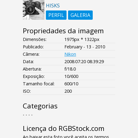
HISKS
PERFIL
GALERIA
Propriedades da imagem
Dimensões:
1975px * 1322px
Publicado:
February - 13 - 2010
Câmera:
Nikon
Data:
2008:07:20 08:39:29
Abertura:
f/18.0
Exposição:
10/600
Tamanho focal:
600/10
ISO:
200
Categorias
- - - -
Licença do RGBStock.com
Ao baixar esta foto você aceita os termos