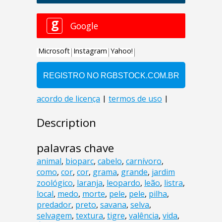
Description
palavras chave
animal
,
bioparc
,
cabelo
,
carnívoro
,
como
,
cor
,
cor
,
grama
,
grande
,
jardim
zoológico
,
laranja
,
leopardo
,
leão
,
listra
,
local
,
medo
,
morte
,
pele
,
pele
,
pilha
,
predador
,
preto
,
savana
,
selva
,
selvagem
,
textura
,
tigre
,
valência
,
vida
,