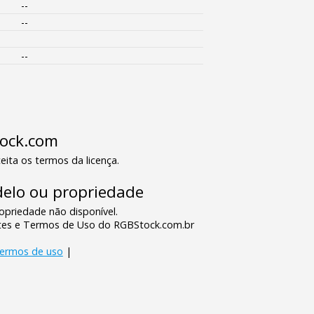
--
--
--
tock.com
eita os termos da licença.
elo ou propriedade
priedade não disponível.
tes e Termos de Uso do RGBStock.com.br
termos de uso
|