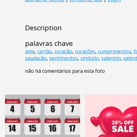
Description
palavras chave
ame
,
cartão
,
coração
,
corações
,
cumprimentos
,
f
saudação
,
sentimentos
,
símbolo
,
valentim
,
valen
não há comentários para esta foto