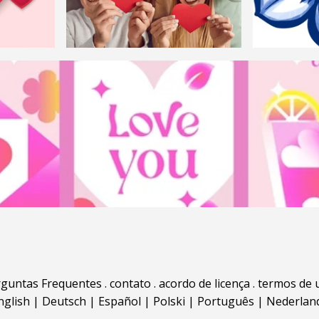
rguntas Frequentes
.
contato
.
acordo de licença
.
termos de 
nglish
|
Deutsch
|
Español
|
Polski
|
Português
|
Nederlan