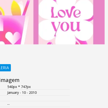
LERIA
 imagem
540px * 747px
January - 10 - 2010
--