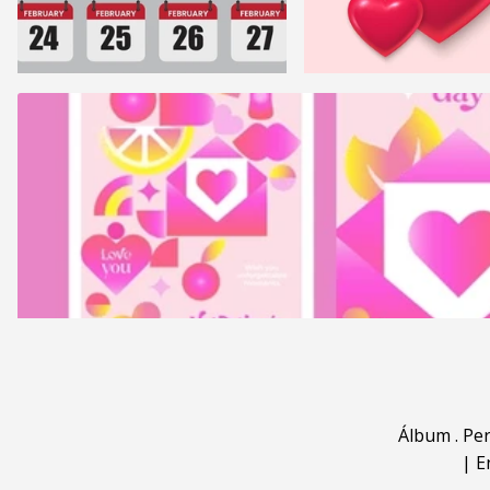
Álbum
.
Pe
|
E