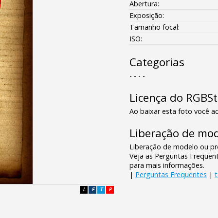
Abertura:
Exposição:
Tamanho focal:
ISO:
Categorias
- - - -
Licença do RGBS
Ao baixar esta foto você ac
Liberação de mod
Liberação de modelo ou pro
Veja as Perguntas Frequen
para mais informações.
|
Perguntas Frequentes
|
L
F
T
P