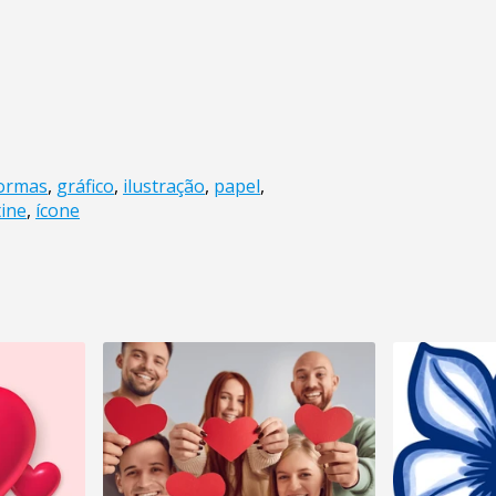
ormas
,
gráfico
,
ilustração
,
papel
,
tine
,
ícone