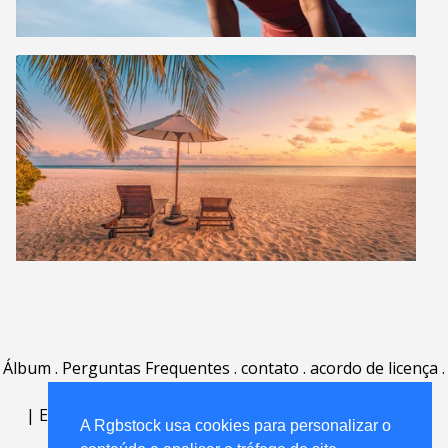
Álbum
.
Perguntas Frequentes
.
contato
.
acordo de licença
.
termos de uso
.
sobre
.
|
English
|
Deutsch
|
Español
|
Polski
|
Português
|
A Rgbstock usa cookies para personalizar o
Nederlands
|