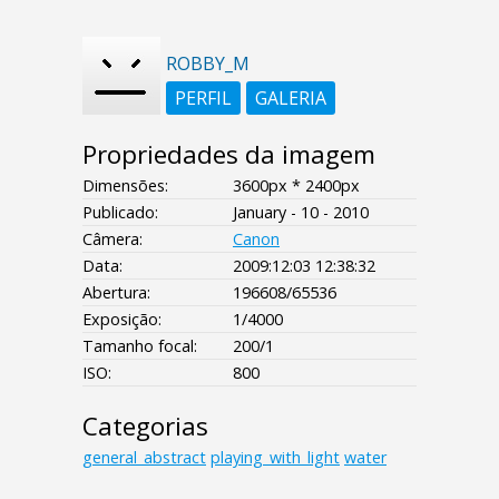
ROBBY_M
PERFIL
GALERIA
Propriedades da imagem
Dimensões:
3600px * 2400px
Publicado:
January - 10 - 2010
Câmera:
Canon
Data:
2009:12:03 12:38:32
Abertura:
196608/65536
Exposição:
1/4000
Tamanho focal:
200/1
ISO:
800
Categorias
general_abstract
playing_with_light
water