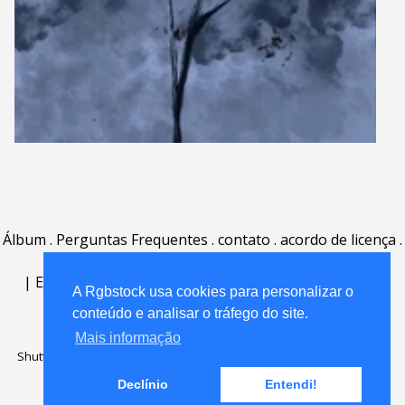
Álbum
.
Perguntas Frequentes
.
contato
.
acordo de licença
.
termos de uso
.
sobre
.
|
English
|
Deutsch
|
Español
|
Polski
|
Português
|
A Rgbstock usa cookies para personalizar o
Nederlands
|
conteúdo e analisar o tráfego do site.
Mais informação
Shutterstock official partner of Rgbstock
Saqurai AI official partner of
Rgbstock
Declínio
Entendi!