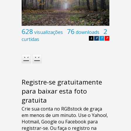
628
76
2
visualizações
downloads
curtidas
L
F
T
P
Registre-se gratuitamente
para baixar esta foto
gratuita