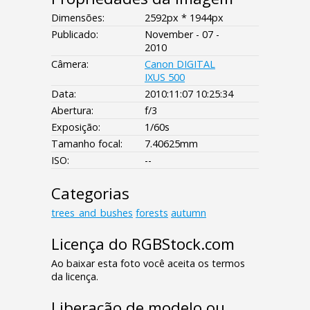
Dimensões:
2592px * 1944px
Publicado:
November - 07 -
2010
Câmera:
Canon DIGITAL
IXUS 500
Data:
2010:11:07 10:25:34
Abertura:
f/3
Exposição:
1/60s
Tamanho focal:
7.40625mm
ISO:
--
Categorias
trees_and_bushes
forests
autumn
Licença do RGBStock.com
Ao baixar esta foto você aceita os termos
da licença.
Liberação de modelo ou