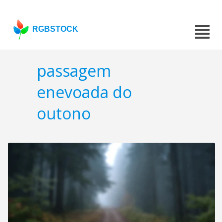
RGBSTOCK
passagem
enevoada do
outono