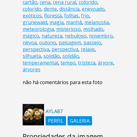
cartão
,
cena
,
cena rural
,
colorido
,
colorido
,
dente
,
distância
,
enevoado
,
exóticos
,
floresta
,
folhas
,
frio
,
grunewald
,
magia
,
manhã
,
melancolia
,
meteorologia
,
misterioso
,
molhado
,
mágico
,
natureza
,
nebuloso
,
novembro
,
névoa
,
outono
,
paisagem
,
passeio
,
perspectiva
,
perspectiva
,
relaxe
,
silhueta
,
solidão
,
solidão
,
temperamental
,
tempo
,
tristeza
,
árvore
,
árvores
não há comentários para esta foto
AYLA87
PERFIL
GALERIA
Propriedades da imagem