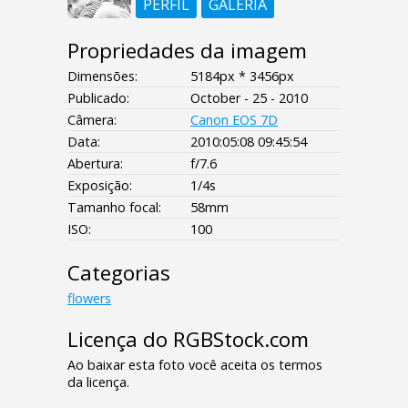
PERFIL
GALERIA
Propriedades da imagem
Dimensões:
5184px * 3456px
Publicado:
October - 25 - 2010
Câmera:
Canon EOS 7D
Data:
2010:05:08 09:45:54
Abertura:
f/7.6
Exposição:
1/4s
Tamanho focal:
58mm
ISO:
100
Categorias
flowers
Licença do RGBStock.com
Ao baixar esta foto você aceita os termos
da licença.