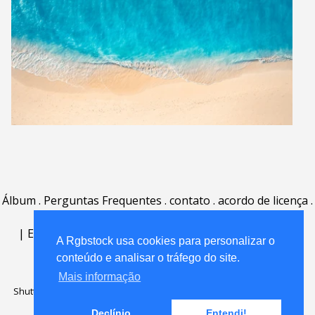
Álbum
.
Perguntas Frequentes
.
contato
.
acordo de licença
.
termos de uso
.
sobre
.
|
English
|
Deutsch
|
Español
|
Polski
|
Português
|
A Rgbstock usa cookies para personalizar o
Nederlands
|
conteúdo e analisar o tráfego do site.
Mais informação
Shutterstock official partner of Rgbstock
Saqurai AI official partner of
Rgbstock
Declínio
Entendi!