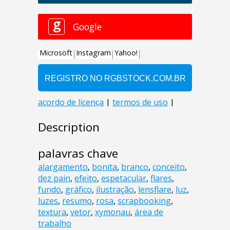
Description
palavras chave
alargamento
,
bonita
,
branco
,
conceito
,
dez pain
,
efeito
,
espetacular
,
flares
,
fundo
,
gráfico
,
ilustração
,
lensflare
,
luz
,
luzes
,
resumo
,
rosa
,
scrapbooking
,
textura
,
vetor
,
xymonau
,
área de
trabalho