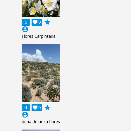
grade
5

0
account_circle
Flores Carpintaria
grade
4

0
account_circle
duna de areia flores