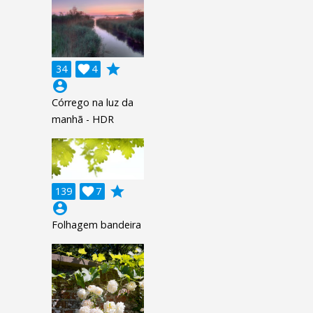
grade
34

4
account_circle
Córrego na luz da
manhã - HDR
grade
139

7
account_circle
Folhagem bandeira