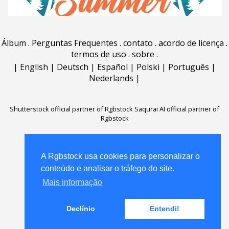
Álbum
.
Perguntas Frequentes
.
contato
.
acordo de licença
.
termos de uso
.
sobre
.
|
English
|
Deutsch
|
Español
|
Polski
|
Português
|
Nederlands
|
Shutterstock official partner of Rgbstock
Saqurai AI official partner of
Rgbstock
A Rgbstock usa cookies para personalizar o
A Rgbstock usa cookies para personalizar o
conteúdo e analisar o tráfego do site.
conteúdo e analisar o tráfego do site.
Mais informação
Mais informação
Declínio
Declínio
Entendi!
Entendi!