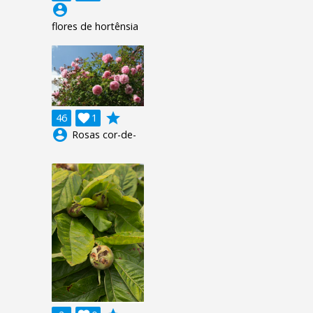
account_circle
flores de hortênsia
grade
46

1
account_circle
Rosas cor-de-