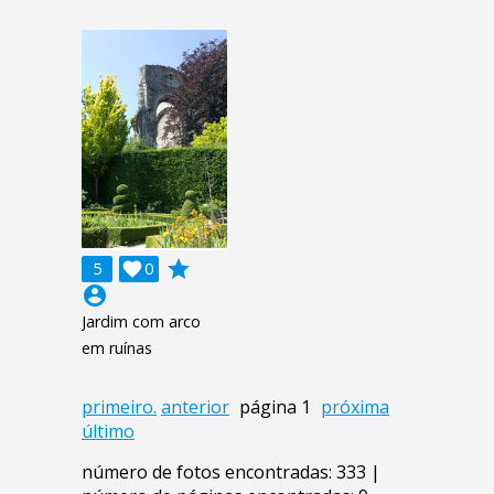
grade
5

0
account_circle
Jardim com arco
em ruínas
primeiro.
anterior
página 1
próxima
último
número de fotos encontradas: 333 |