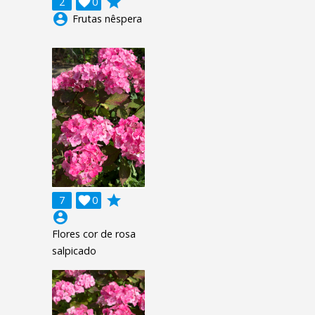
grade
2

0
account_circle
Frutas nêspera
grade
7

0
account_circle
Flores cor de rosa
salpicado