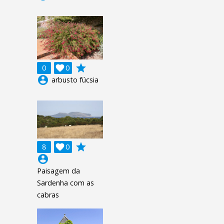
grade
0

0
account_circle
arbusto fúcsia
grade
8

0
account_circle
Paisagem da
Sardenha com as
cabras