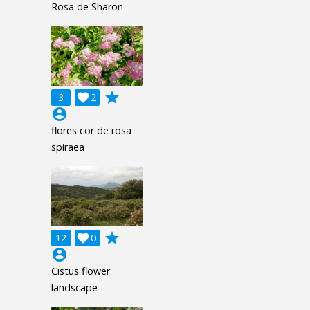
Rosa de Sharon
grade
3

2
account_circle
flores cor de rosa
spiraea
grade
12

0
account_circle
Cistus flower
landscape