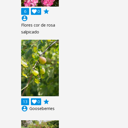
grade
6

0
account_circle
Flores cor de rosa
salpicado
grade
13

0
account_circle
Gooseberries