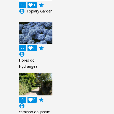
grade
8

1
account_circle
Topiary Garden
grade
22

0
account_circle
Flores do
Hydrangea
grade
0

0
account_circle
caminho do jardim