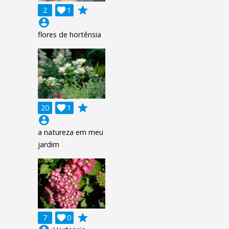
grade
2

1
account_circle
flores de hortênsia
grade
20

1
account_circle
a natureza em meu
jardim
grade
7

0