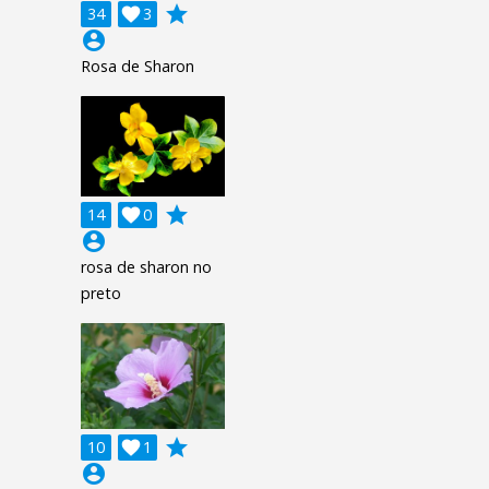
grade
34

3
account_circle
Rosa de Sharon
grade
14

0
account_circle
rosa de sharon no
preto
grade
10

1
account_circle