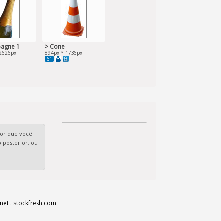
agne 1
> Cone
2626px
894px * 1736px
61
Por que você
 posterior, ou
net
.
stockfresh.com