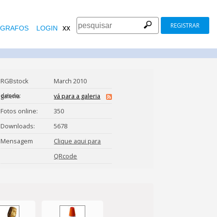
REGISTRAR
xx
GRAFOS
LOGIN
RGBstock
March 2010
desde:
galeria
vá para a galeria
Fotos online:
350
Downloads:
5678
Mensagem
Clique aqui para
entrar em contato
QRcode
mterraza