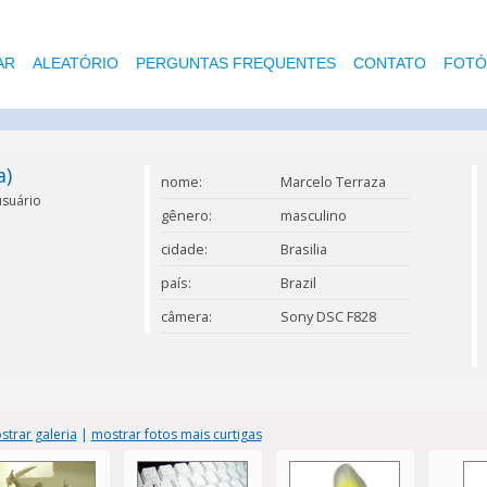
AR
ALEATÓRIO
PERGUNTAS FREQUENTES
CONTATO
FOTÓ
a)
nome:
Marcelo Terraza
usuário
gênero:
masculino
cidade:
Brasilia
país:
Brazil
câmera:
Sony DSC F828
strar galeria
|
mostrar fotos mais curtigas