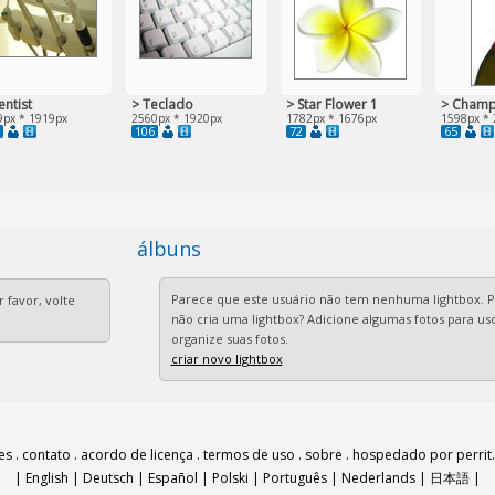
entist
> Teclado
> Star Flower 1
> Champ
9px * 1919px
2560px * 1920px
1782px * 1676px
1598px * 
106
72
65
álbuns
Parece que este usuário não tem nenhuma lightbox. 
 favor, volte
não cria uma lightbox? Adicione algumas fotos para uso
organize suas fotos.
criar novo lightbox
es
.
contato
.
acordo de licença
.
termos de uso
.
sobre
.
hospedado por perrit.
|
English
|
Deutsch
|
Español
|
Polski
|
Português
|
Nederlands
|
日本語
|