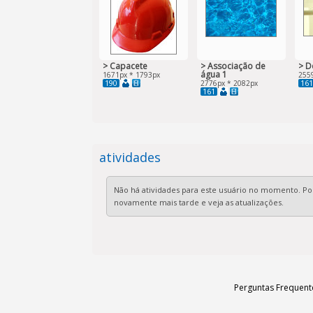
> Capacete
> Associação de
> D
água 1
1671px * 1793px
255
190
161
2776px * 2082px
161
atividades
Não há atividades para este usuário no momento. Por
novamente mais tarde e veja as atualizações.
Perguntas Frequent