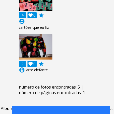
grade
4

0
account_circle
cartões que eu fiz
grade
2

0
account_circle
arte elefante
número de fotos encontradas: 5 |
número de páginas encontradas: 1
Álbum
.
Perguntas Frequentes
.
contato
.
acordo de licença
.