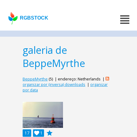
RGBSTOCK
galeria de
BeppeMyrthe
BeppeMyrthe
(5) | endereço: Netherlands |
organizar por (inversa) downloads
|
organizar
por data
grade
17

1