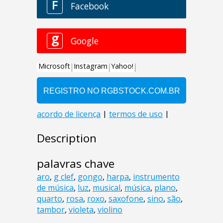
Description
palavras chave
aro
,
g clef
,
gongo
,
harpa
,
instrumento
de música
,
luz
,
musical
,
música
,
plano
,
quarto
,
rosa
,
roxo
,
saxofone
,
sino
,
são
,
tambor
,
violeta
,
violino