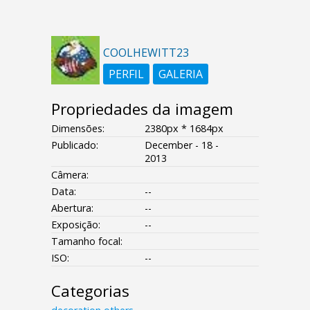
COOLHEWITT23
PERFIL
GALERIA
Propriedades da imagem
Dimensões:
2380px * 1684px
Publicado:
December - 18 -
2013
Câmera:
Data:
--
Abertura:
--
Exposição:
--
Tamanho focal:
ISO:
--
Categorias