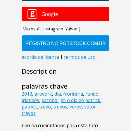
Description
palavras chave
2013
,
artwork
,
dia
,
fronteira
,
fundo
,
irlandês
,
sazonal
,
st. o dia de patrick.
patrick
,
trevo
,
trevos
,
verde
,
vetor.
trevos
não há comentários para esta foto