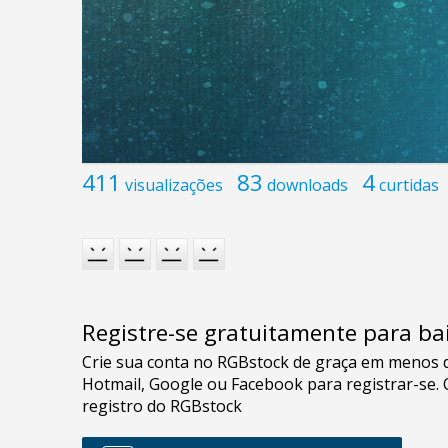
411
83
4
visualizações
downloads
curtidas
Registre-se gratuitamente para bai