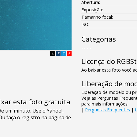
Abertura:
Exposição:
Tamanho focal:
ISO:
Categorias
- - - -
L
F
T
P
Licença do RGBS
Ao baixar esta foto você ac
Liberação de mod
Liberação de modelo ou pro
Veja as Perguntas Frequen
xar esta foto gratuita
para mais informações.
|
Perguntas Frequentes
|