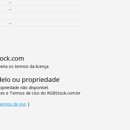
--
--
--
tock.com
eita os termos da licença.
elo ou propriedade
priedade não disponível.
tes e Termos de Uso do RGBStock.com.br
termos de uso
|