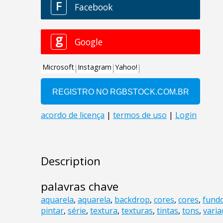
Description
palavras chave
aquarela
,
aquarela
,
backdrop
,
cores
,
cores
,
fund
pintar
,
série
,
textura
,
texturas
,
tintas
,
tons
,
varia