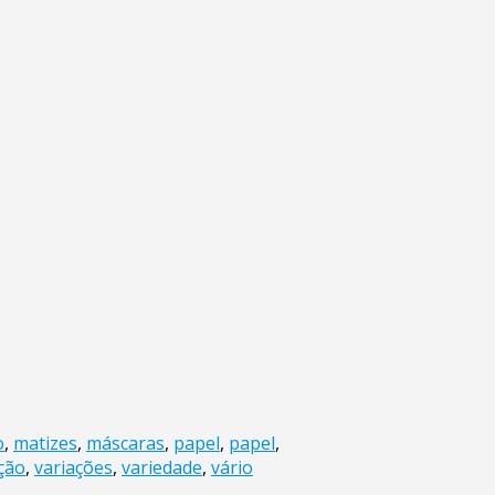
o
,
matizes
,
máscaras
,
papel
,
papel
,
ção
,
variações
,
variedade
,
vário