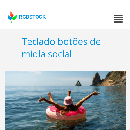
RGBSTOCK
Teclado botões de
mídia social