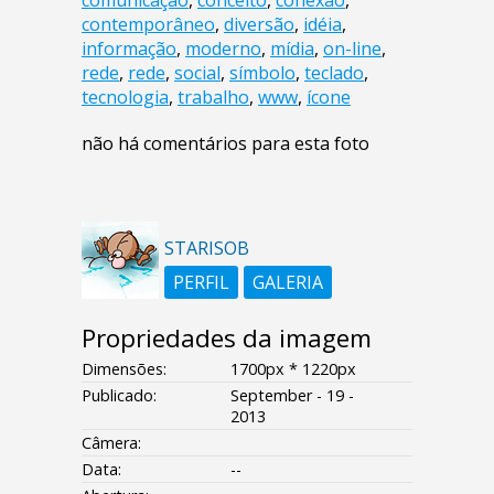
comunicação
,
conceito
,
conexão
,
contemporâneo
,
diversão
,
idéia
,
informação
,
moderno
,
mídia
,
on-line
,
rede
,
rede
,
social
,
símbolo
,
teclado
,
tecnologia
,
trabalho
,
www
,
ícone
não há comentários para esta foto
STARISOB
PERFIL
GALERIA
Propriedades da imagem
Dimensões:
1700px * 1220px
Publicado:
September - 19 -
2013
Câmera:
Data:
--