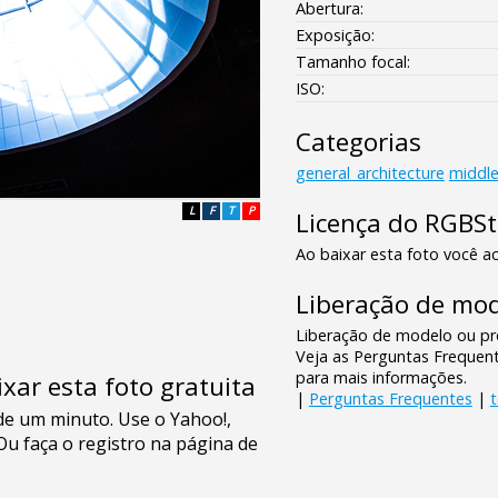
Abertura:
Exposição:
Tamanho focal:
ISO:
Categorias
general_architecture
middle
L
F
T
P
Licença do RGBS
Ao baixar esta foto você ac
Liberação de mod
Liberação de modelo ou pro
Veja as Perguntas Frequen
para mais informações.
xar esta foto gratuita
|
Perguntas Frequentes
|