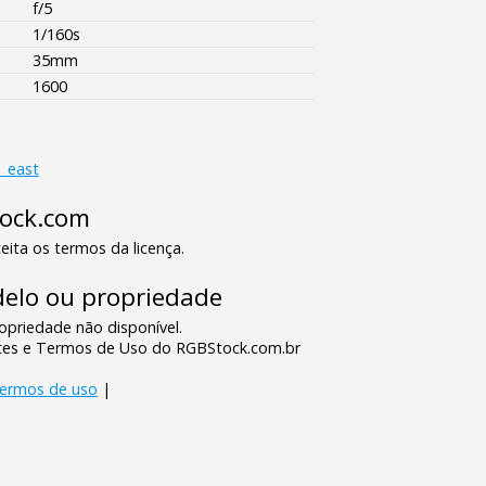
f/5
1/160s
35mm
1600
_east
tock.com
eita os termos da licença.
elo ou propriedade
priedade não disponível.
tes e Termos de Uso do RGBStock.com.br
termos de uso
|