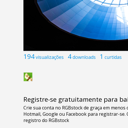
194
4
1
visualizações
downloads
curtidas
Registre-se gratuitamente para bai