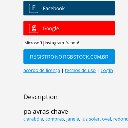
Description
palavras chave
clarabóia
,
compras
,
janela
,
luz solar
,
oval
,
redon