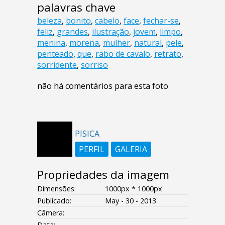
palavras chave
beleza
,
bonito
,
cabelo
,
face
,
fechar-se
,
feliz
,
grandes
,
ilustração
,
jovem
,
limpo
,
menina
,
morena
,
mulher
,
natural
,
pele
,
penteado
,
que
,
rabo de cavalo
,
retrato
,
sorridente
,
sorriso
não há comentários para esta foto
PISICA
PERFIL
GALERIA
Propriedades da imagem
Dimensões:
1000px * 1000px
Publicado:
May - 30 - 2013
Câmera:
Data:
--