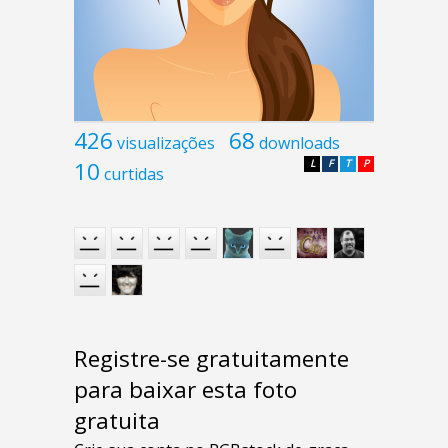
426
68
visualizações
downloads
10
L
F
T
P
curtidas
Registre-se gratuitamente
para baixar esta foto
gratuita