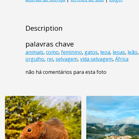
Description
palavras chave
animais
,
como
,
feminino
,
gatos
,
leoa
,
leoas
,
leão
orgulho
,
rei
,
selvagem
,
vida selvagem
,
África
não há comentários para esta foto