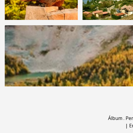
Álbum
.
Pe
|
E