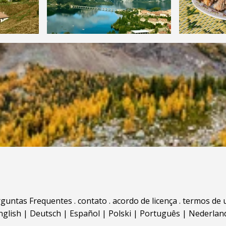
rguntas Frequentes
.
contato
.
acordo de licença
.
termos de 
nglish
|
Deutsch
|
Español
|
Polski
|
Português
|
Nederlan