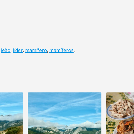
,
leão
,
líder
,
mamífero
,
mamíferos
,