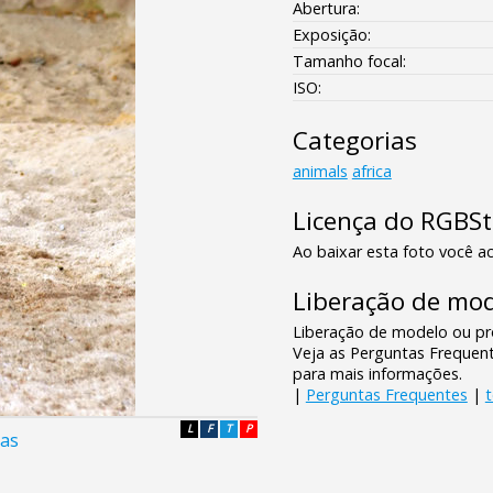
Abertura:
Exposição:
Tamanho focal:
ISO:
Categorias
animals
africa
Licença do RGBS
Ao baixar esta foto você ac
Liberação de mod
Liberação de modelo ou pro
Veja as Perguntas Frequen
para mais informações.
|
Perguntas Frequentes
|
L
F
T
P
das