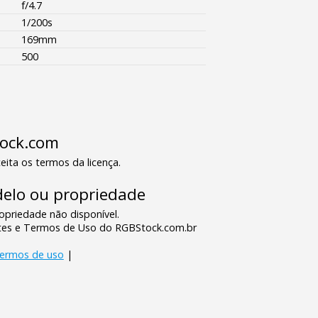
f/4.7
1/200s
169mm
500
tock.com
eita os termos da licença.
elo ou propriedade
priedade não disponível.
tes e Termos de Uso do RGBStock.com.br
termos de uso
|