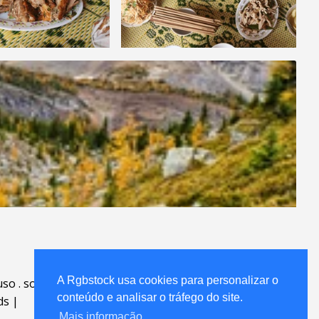
A Rgbstock usa cookies para personalizar o
uso
.
sobre
.
conteúdo e analisar o tráfego do site.
ds
|
Mais informação