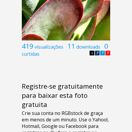
419
11
0
visualizações
downloads
curtidas
L
F
T
P
Registre-se gratuitamente
para baixar esta foto
gratuita