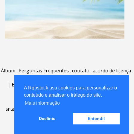
Álbum
.
Perguntas Frequentes
.
contato
.
acordo de licença
.
termos de uso
.
sobre
.
|
English
|
Deutsch
|
Español
|
Polski
|
Português
|
A Rgbstock usa cookies para personalizar o
Nederlands
|
conteúdo e analisar o tráfego do site.
Mais informação
Shutterstock official partner of Rgbstock
Saqurai AI official partner of
Rgbstock
Declínio
Entendi!