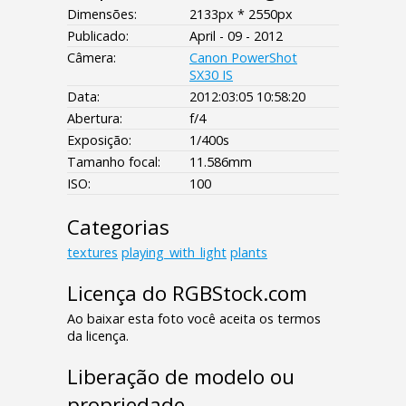
Dimensões:
2133px * 2550px
Publicado:
April - 09 - 2012
Câmera:
Canon PowerShot
SX30 IS
Data:
2012:03:05 10:58:20
Abertura:
f/4
Exposição:
1/400s
Tamanho focal:
11.586mm
ISO:
100
Categorias
textures
playing_with_light
plants
Licença do RGBStock.com
Ao baixar esta foto você aceita os termos
da licença.
Liberação de modelo ou
propriedade