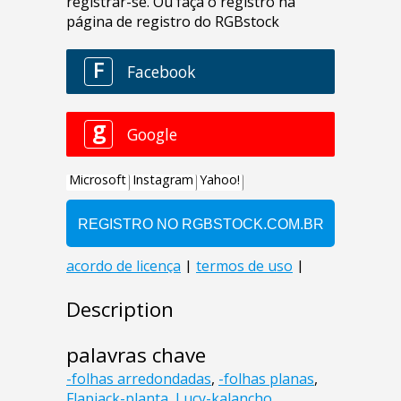
Description
palavras chave
-folhas arredondadas
,
-folhas planas
,
Flapjack-planta
,
Lucy-kalancho
,