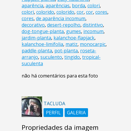
aparência
,
aparências
,
borda
,
colori
,
colori
,
colorido
,
colorido
,
cor
,
cor
,
cores
,
cores
,
de aparência incomum
,
decorativo
,
desert-repolho
,
distintivo
,
dog-tongue-planta
,
gumes
,
incomum
,
jardim-planta
,
kalanchoe-flapjack
,
kalanchoe-limifolia
,
matiz
,
monocarpic
,
paddle-planta
,
pot-planta
,
roseta-
arranjo
,
suculento
,
tingido
,
tropical-
suculenta
não há comentários para esta foto
TACLUDA
PERFIL
GALERIA
Propriedades da imagem